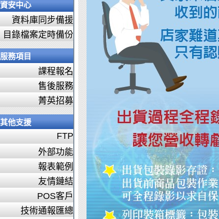
資安中心
資料庫同步備援
目錄檔案定時備份
服務項目
課程報名
售後服務
菁英招募
其他支援
FTP
外部功能
報表範例
友情鏈結
POS客戶
技術通報匯總