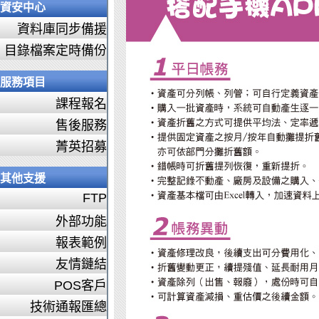
資安中心
資料庫同步備援
目錄檔案定時備份
服務項目
課程報名
售後服務
菁英招募
其他支援
FTP
外部功能
報表範例
友情鏈結
POS客戶
技術通報匯總