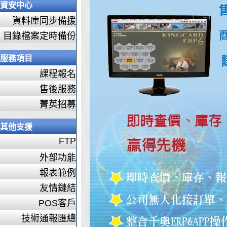
資安中心
資料庫同步備援
目錄檔案定時備份
服務項目
課程報名
售後服務
菁英招募
其他支援
FTP
外部功能
報表範例
友情鏈結
POS客戶
技術通報匯總